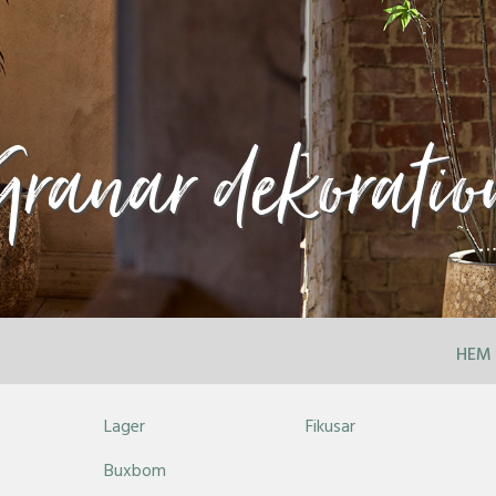
Granar dekoratio
HEM
Lager
Fikusar
Buxbom