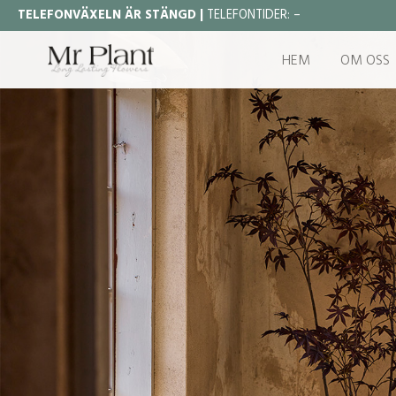
TELEFONVÄXELN ÄR STÄNGD |
TELEFONTIDER:
–
HEM
OM OSS