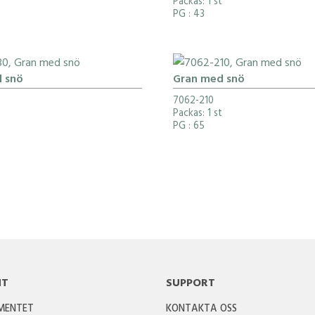
Packas: 1 st
PG
: 43
 snö
Gran med snö
7062-210
t
Packas: 1 st
PG
: 65
NT
SUPPORT
IMENTET
KONTAKTA OSS