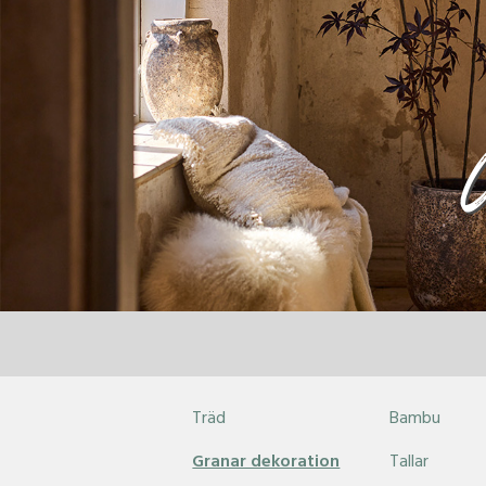
Träd
Bambu
Granar dekoration
Tallar