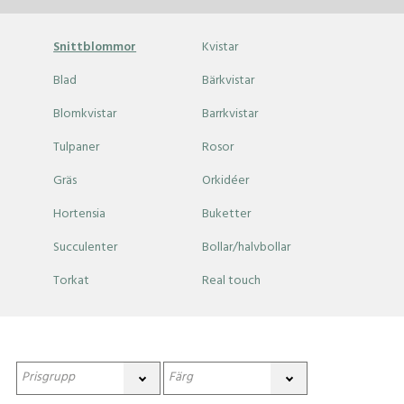
Snittblommor
Kvistar
Blad
Bärkvistar
Blomkvistar
Barrkvistar
Tulpaner
Rosor
Gräs
Orkidéer
Hortensia
Buketter
Succulenter
Bollar/halvbollar
Torkat
Real touch