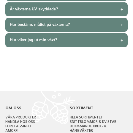
Vi rekommenderar inte att du blöter ner växterna. Torka med
Är växterna UV skyddade?
en torr trasa för att göra rent.
Våra växter har inget extra UV skydd.
Hur bestäms måttet på växterna?
Våra växter är vikbara, därför kan de skilja i mått. Vi mäter
Hur viker jag ut min växt?
växterna utvikta.
OM OSS
SORTIMENT
VÅRA PRODUKTER
HELA SORTIMENTET
HANDLA HOS OSS
SNITTBLOMMOR & KVISTAR
FÖRETAGSINFO
BLOMMANDE KRUK- &
AMORFI
HÄNGVÄXTER