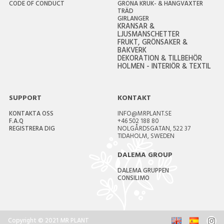
CODE OF CONDUCT
GRÖNA KRUK- & HÄNGVÄXTER
TRÄD
GIRLANGER
KRANSAR &
LJUSMANSCHETTER
FRUKT, GRÖNSAKER &
BAKVERK
DEKORATION & TILLBEHÖR
HOLMEN - INTERIÖR & TEXTIL
SUPPORT
KONTAKT
KONTAKTA OSS
INFO@MRPLANT.SE
F.A.Q
+46 502 188 80
REGISTRERA DIG
NOLGÅRDSGATAN, 522 37
TIDAHOLM, SWEDEN
DALEMA GROUP
DALEMA GRUPPEN
CONSILIMO
Copyright © 2021 MR PLANT