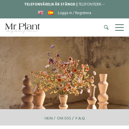
TELEFONVÄXELN ÄR STÄNGD |
TELEFONTIDER:
–
Logga in / Registrera
HEM
OM OSS
F.A.Q