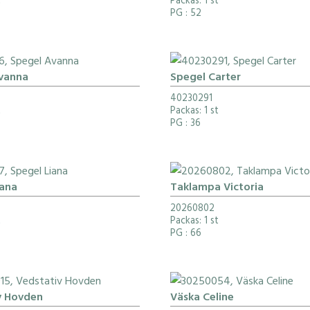
t
Packas: 1 st
PG
: 52
vanna
Spegel Carter
40230291
t
Packas: 1 st
PG
: 36
iana
Taklampa Victoria
20260802
t
Packas: 1 st
PG
: 66
v Hovden
Väska Celine