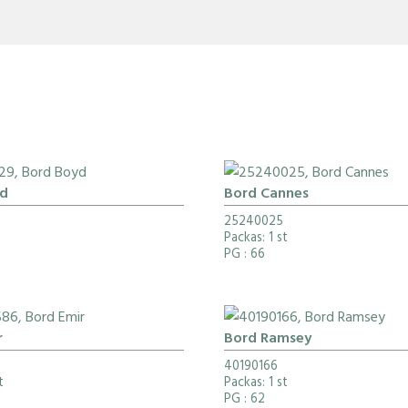
yd
Bord Cannes
25240025
t
Packas: 1 st
PG
: 66
r
Bord Ramsey
40190166
t
Packas: 1 st
PG
: 62