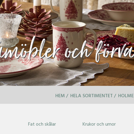
möbler och förva
HEM
HELA SORTIMENTET
HOLMEN
Fat och skålar
Krukor och urnor