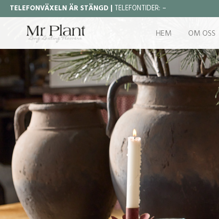
TELEFONVÄXELN ÄR STÄNGD |
TELEFONTIDER:
–
HEM
OM OSS