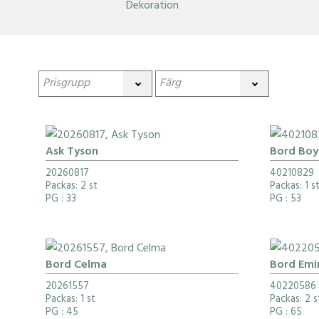
Dekoration
Ask Tyson
Bord Bo
20260817
40210829
Packas: 2 st
Packas: 1 s
PG
: 33
PG
: 53
Bord Celma
Bord Emi
20261557
40220586
Packas: 1 st
Packas: 2 s
PG
: 45
PG
: 65