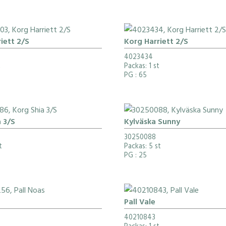
iett 2/S
Korg Harriett 2/S
4023434
t
Packas: 1 st
PG
: 65
 3/S
Kylväska Sunny
30250088
t
Packas: 5 st
PG
: 25
Pall Vale
40210843