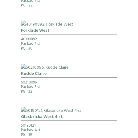
Packas: 7 st
PG
: 22
Förkläde West
40190892
Packas: 6 st
PG
: 30
Kudde Claire
50210096
Packas: 5 st
PG
: 32
Glasbricka West 4 st
50190121
Packas: 4 st
PG
: 19