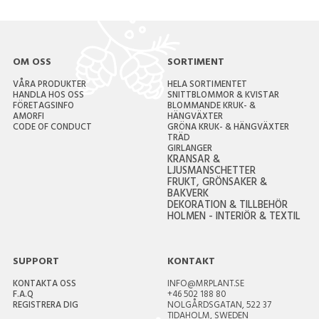
OM OSS
SORTIMENT
VÅRA PRODUKTER
HELA SORTIMENTET
HANDLA HOS OSS
SNITTBLOMMOR & KVISTAR
FÖRETAGSINFO
BLOMMANDE KRUK- &
AMORFI
HÄNGVÄXTER
CODE OF CONDUCT
GRÖNA KRUK- & HÄNGVÄXTER
TRÄD
GIRLANGER
KRANSAR &
LJUSMANSCHETTER
FRUKT, GRÖNSAKER &
BAKVERK
DEKORATION & TILLBEHÖR
HOLMEN - INTERIÖR & TEXTIL
SUPPORT
KONTAKT
KONTAKTA OSS
INFO@MRPLANT.SE
F.A.Q
+46 502 188 80
REGISTRERA DIG
NOLGÅRDSGATAN, 522 37
TIDAHOLM, SWEDEN