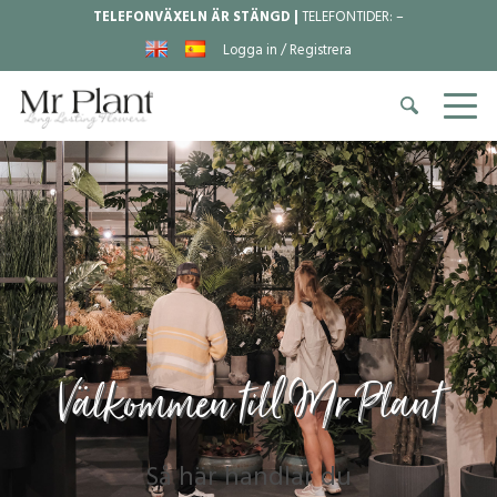
TELEFONVÄXELN ÄR STÄNGD |
TELEFONTIDER:
–
Logga in / Registrera
Välkommen till Mr Plant
Så här handlar du