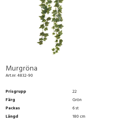
Murgröna
Art.nr:
4832-90
Prisgrupp
22
Färg
Grön
Packas
6 st
Längd
180 cm