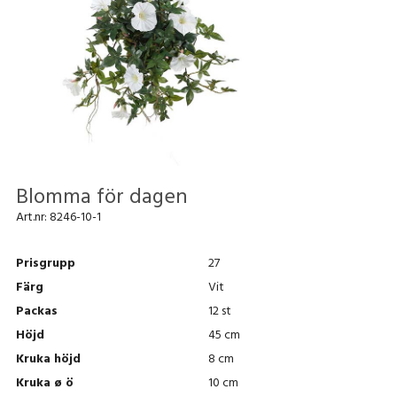
Blomma för dagen
Art.nr:
8246-10-1
Prisgrupp
27
Färg
Vit
Packas
12 st
Höjd
45 cm
Kruka höjd
8 cm
Kruka ø ö
10 cm