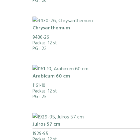
PG
: 20
Chrysanthemum
9430-26
Packas: 12 st
PG
: 22
Arabicum 60 cm
1161-10
Packas: 12 st
PG
: 25
Julros 57 cm
1929-95
Packas: 12 st