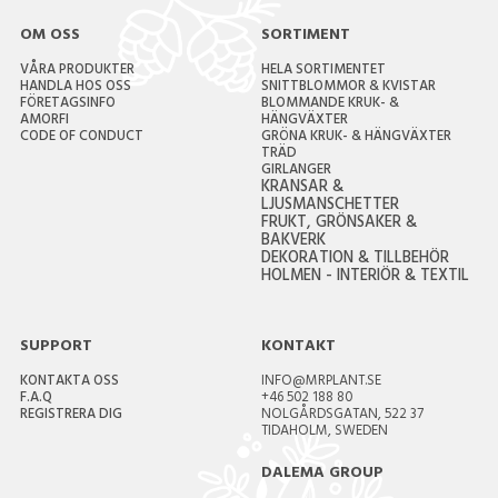
OM OSS
SORTIMENT
VÅRA PRODUKTER
HELA SORTIMENTET
HANDLA HOS OSS
SNITTBLOMMOR & KVISTAR
FÖRETAGSINFO
BLOMMANDE KRUK- &
AMORFI
HÄNGVÄXTER
CODE OF CONDUCT
GRÖNA KRUK- & HÄNGVÄXTER
TRÄD
GIRLANGER
KRANSAR &
LJUSMANSCHETTER
FRUKT, GRÖNSAKER &
BAKVERK
DEKORATION & TILLBEHÖR
HOLMEN - INTERIÖR & TEXTIL
SUPPORT
KONTAKT
KONTAKTA OSS
INFO@MRPLANT.SE
F.A.Q
+46 502 188 80
REGISTRERA DIG
NOLGÅRDSGATAN, 522 37
TIDAHOLM, SWEDEN
DALEMA GROUP