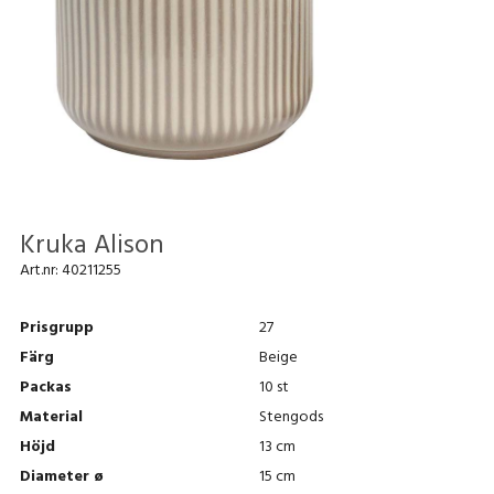
Kruka Alison
Art.nr:
40211255
Prisgrupp
27
Färg
Beige
Packas
10 st
Material
Stengods
Höjd
13 cm
Diameter ø
15 cm