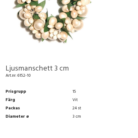
Ljusmanschett 3 cm
Art.nr:
6152-10
Prisgrupp
15
Färg
Vit
Packas
24 st
Diameter ø
3 cm