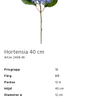
Hortensia 40 cm
Art.nr:
2408-65
Prisgrupp
18
Färg
Blå
Packas
12 st
Höjd
40 cm
Diameter ø
12 cm