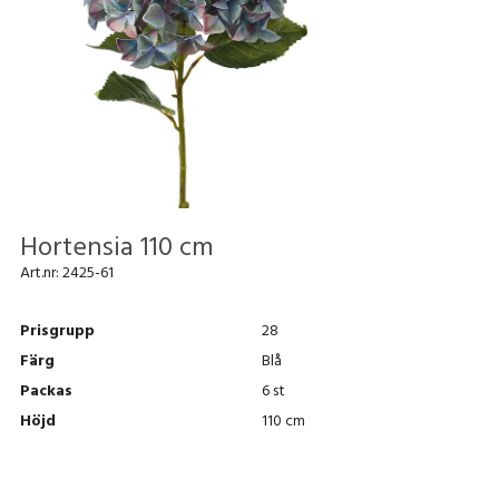
Hortensia 110 cm
Art.nr:
2425-61
Prisgrupp
28
Färg
Blå
Packas
6 st
Höjd
110 cm