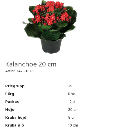
Kalanchoe 20 cm
Art.nr:
3423-80-1
Prisgrupp
25
Färg
Röd
Packas
12 st
Höjd
20 cm
Kruka höjd
8 cm
Kruka ø ö
10 cm