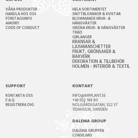
OM OSS
SORTIMENT
VÅRA PRODUKTER
HELA SORTIMENTET
HANDLA HOS OSS
SNITTBLOMMOR & KVISTAR
FÖRETAGSINFO
BLOMMANDE KRUK- &
AMORFI
HÄNGVÄXTER
CODE OF CONDUCT
GRÖNA KRUK- & HÄNGVÄXTER
TRÄD
GIRLANGER
KRANSAR &
LJUSMANSCHETTER
FRUKT, GRÖNSAKER &
BAKVERK
DEKORATION & TILLBEHÖR
HOLMEN - INTERIÖR & TEXTIL
SUPPORT
KONTAKT
KONTAKTA OSS
INFO@MRPLANT.SE
F.A.Q
+46 502 188 80
REGISTRERA DIG
NOLGÅRDSGATAN, 522 37
TIDAHOLM, SWEDEN
DALEMA GROUP
DALEMA GRUPPEN
CONSILIMO