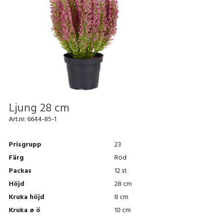
Ljung 28 cm
Art.nr:
6644-85-1
Prisgrupp
23
Färg
Röd
Packas
12 st
Höjd
28 cm
Kruka höjd
8 cm
Kruka ø ö
10 cm