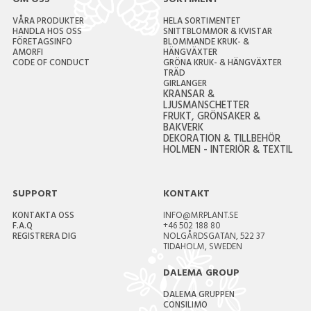
OM OSS
SORTIMENT
VÅRA PRODUKTER
HELA SORTIMENTET
HANDLA HOS OSS
SNITTBLOMMOR & KVISTAR
FÖRETAGSINFO
BLOMMANDE KRUK- &
AMORFI
HÄNGVÄXTER
CODE OF CONDUCT
GRÖNA KRUK- & HÄNGVÄXTER
TRÄD
GIRLANGER
KRANSAR &
LJUSMANSCHETTER
FRUKT, GRÖNSAKER &
BAKVERK
DEKORATION & TILLBEHÖR
HOLMEN - INTERIÖR & TEXTIL
SUPPORT
KONTAKT
KONTAKTA OSS
INFO@MRPLANT.SE
F.A.Q
+46 502 188 80
REGISTRERA DIG
NOLGÅRDSGATAN, 522 37
TIDAHOLM, SWEDEN
DALEMA GROUP
DALEMA GRUPPEN
CONSILIMO