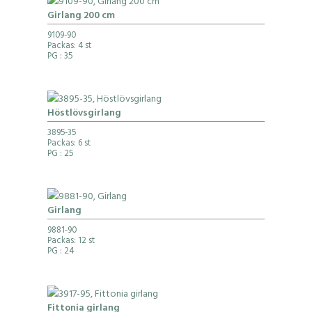
Girlang 200 cm
9109-90
Packas: 4 st
PG
: 35
Höstlövsgirlang
3895-35
Packas: 6 st
PG
: 25
Girlang
9881-90
Packas: 12 st
PG
: 24
Fittonia girlang