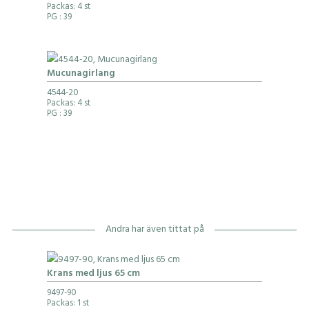
Packas: 4 st
PG
: 39
Mucunagirlang
4544-20
Packas: 4 st
PG
: 39
Andra har även tittat på
Krans med ljus 65 cm
9497-90
Packas: 1 st