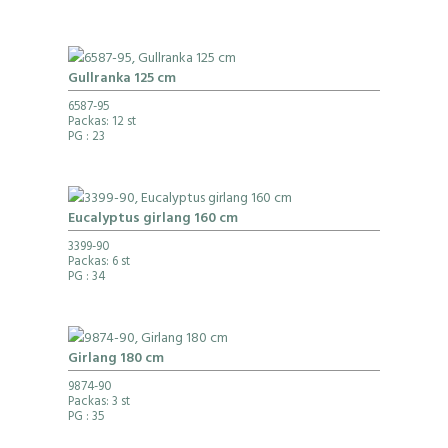
Gullranka 125 cm
6587-95
Packas: 12 st
PG
: 23
Eucalyptus girlang 160 cm
3399-90
Packas: 6 st
PG
: 34
Girlang 180 cm
9874-90
Packas: 3 st
PG
: 35