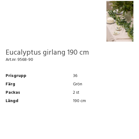
Eucalyptus girlang 190 cm
Art.nr:
9568-90
Prisgrupp
36
Färg
Grön
Packas
2 st
Längd
190 cm