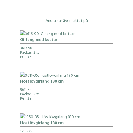
Andra har även tittat på
Girlang med kottar
3616-90
Packas: 2 st
PG
: 37
Höstlövgirlang 190 cm
9611-35
Packas: 6 st
PG
: 28
Höstlövgirlang 180 cm
1950-35