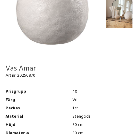
Vas Amari
Art.nr:
20250870
Prisgrupp
40
Färg
Vit
Packas
1 st
Material
Stengods
Höjd
30 cm
Diameter ø
30 cm