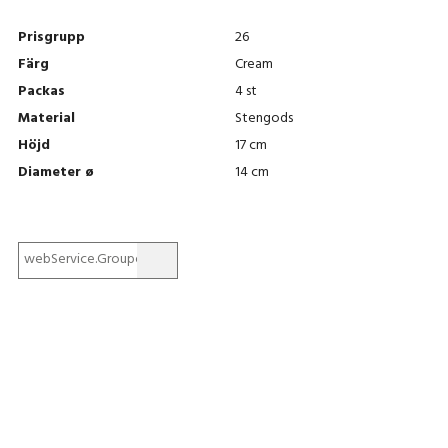
Prisgrupp
26
Färg
Cream
Packas
4 st
Material
Stengods
Höjd
17 cm
Diameter ø
14 cm