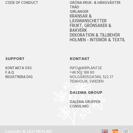
CODE OF CONDUCT
GRÖNA KRUK- & HÄNGVÄXTER
TRÄD
GIRLANGER
KRANSAR &
LJUSMANSCHETTER
FRUKT, GRÖNSAKER &
BAKVERK
DEKORATION & TILLBEHÖR
HOLMEN - INTERIÖR & TEXTIL
SUPPORT
KONTAKT
KONTAKTA OSS
INFO@MRPLANT.SE
F.A.Q
+46 502 188 80
REGISTRERA DIG
NOLGÅRDSGATAN, 522 37
TIDAHOLM, SWEDEN
DALEMA GROUP
DALEMA GRUPPEN
CONSILIMO
Copyright © 2021 MR PLANT