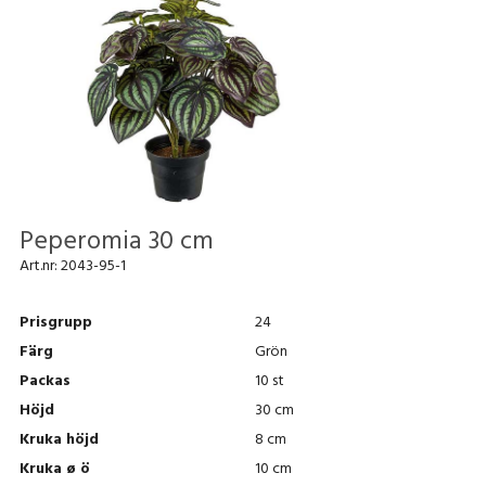
Peperomia 30 cm
Art.nr:
2043-95-1
Prisgrupp
24
Färg
Grön
Packas
10 st
Höjd
30 cm
Kruka höjd
8 cm
Kruka ø ö
10 cm